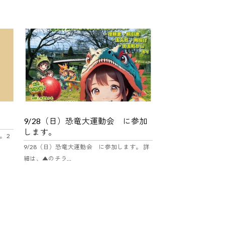
9/28（日）恐竜大運動会 に参加
新メニュー
します。
 2
野菜畑。 しんやさい
9/28（日）恐竜大運動会 に参加します。 詳
います。野菜は日替…
細は、▲のチラ…